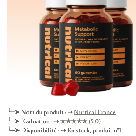
╰┈➤ Nom du produit : ⇢
Nutrical France
╰┈➤ Évaluation : ⇢
★★★★★ (5.0)
╰┈➤ Disponibilité : ⇢ En stock, produit n°
1